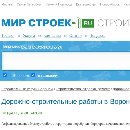
Москва
Санкт-Петербург
Нижний Новгород
Екатеринбург
Новосибирск
Каз
Товары
Услуги
Компании
Статьи
Тендеры
Например,
полиэтиленовые трубы
в Воронеже
в названии
Строительные услуги Воронеж
/
Строительство, отделка, ремонт
/
Дорожное 
Дорожно-строительные работы в Воро
ПРОДАВЕЦ:
КОНСТАНТИН
Асфальтирование , благоустройство территории, поребрики, бордюры, качественно,нед