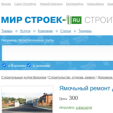
Москва
Санкт-Петербург
Нижний Новгород
Екатеринбург
Новосибирск
Каз
Товары
Услуги
Компании
Статьи
Тендеры
Например,
полиэтиленовые трубы
в Воронеже
в названии
Строительные услуги Воронеж
/
Строительство, отделка, ремонт
/
Дорожное 
Ямочьный ремонт 
300
Цена:
ПРОДАВЕЦ:
АЛЕКСАНДР