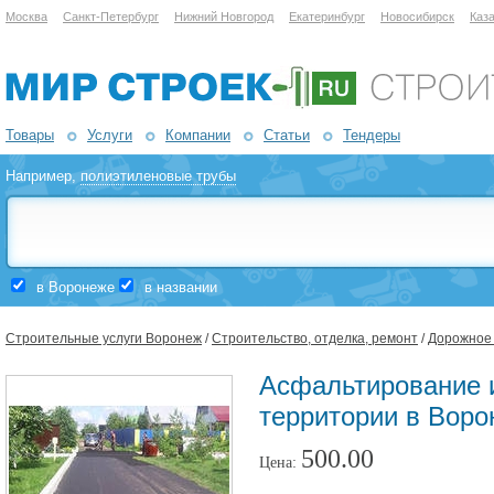
Москва
Санкт-Петербург
Нижний Новгород
Екатеринбург
Новосибирск
Каз
Товары
Услуги
Компании
Статьи
Тендеры
Например,
полиэтиленовые трубы
в Воронеже
в названии
Строительные услуги Воронеж
/
Строительство, отделка, ремонт
/
Дорожное 
Асфальтирование и
территории в Воро
500.00
Цена: