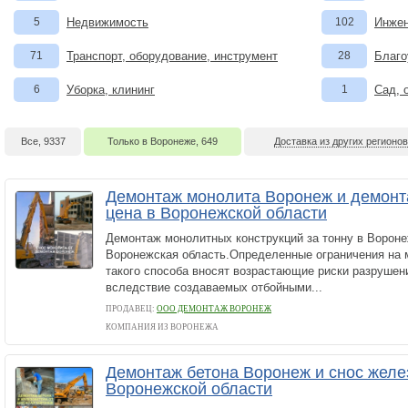
5
Недвижимость
102
Инжен
71
Транспорт, оборудование, инструмент
28
Благо
6
Уборка, клининг
1
Сад, 
Все, 9337
Только в Воронеже, 649
Доставка из других регионов
Демонтаж монолита Воронеж и демон
цена в Воронежской области
Демонтаж монолитных конструкций за тонну в Ворон
Воронежская область.Определенные ограничения на 
такого способа вносят возрастающие риски разрушен
вследствие создаваемых отбойными...
ПРОДАВЕЦ:
ООО ДЕМОНТАЖ ВОРОНЕЖ
КОМПАНИЯ ИЗ ВОРОНЕЖА
Демонтаж бетона Воронеж и снос желе
Воронежской области