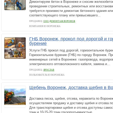
Демонтируем бетон в Воронеже и сносим железобет
проведении строительных, ремонтных или восстанови
требуется произвести демонтаж бетонного здания или
соответствующего плану или превысившего...
ПРОДАВЕЦ:
ООО ДЕМОНТАЖ ВОРОНЕЖ
КОМПАНИЯ ИЗ ВОРОНЕЖА
ГНБ Воронеж, прокол под дорогой и г
бурение
Услуги ГНБ прокол под дорогой, горизонтальное бур
Горизонтальное бурение (ГНБ) по городу Воронеж. Пр
инженерных сетей в Воронеже: газопровода, водопро
электрического оптоволоконного кабеля, замена и...
ПРОДАВЕЦ:
ЯРОСЛАВ
ПОЛЬЗОВАТЕЛЬ ИЗ ВОРОНЕЖА
Щебень Воронеж, доставка щебня в Во
Доставка песка, щебня, отсева, керамзита по Вороне
осуществляем продажу и доставку щебня и отсева по
Для транспортировки щебня и отсева доступны само
тонн и 10-15-20 тонн грузоподъемностью...