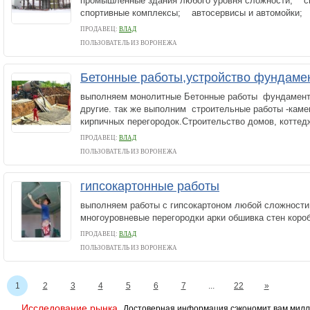
промышленные здания любого уровня сложности; с
спортивные комплексы; автосервисы и автомойки; 
ПРОДАВЕЦ:
ВЛАД
ПОЛЬЗОВАТЕЛЬ ИЗ ВОРОНЕЖА
Бетонные работы,устройство фундаме
выполняем монолитные Бетонные работы фундамент
другие. так же выполним строительные работы -каме
кирпичных перегородок.Строительство домов, к
ПРОДАВЕЦ:
ВЛАД
ПОЛЬЗОВАТЕЛЬ ИЗ ВОРОНЕЖА
гипсокартонные работы
выполняем работы с гипсокартоном любой сложности
многоуровневые перегородки арки обшивка стен к
ПРОДАВЕЦ:
ВЛАД
ПОЛЬЗОВАТЕЛЬ ИЗ ВОРОНЕЖА
1
2
3
4
5
6
7
...
22
»
Исследование рынка.
Достоверная информация сэкономит вам милл