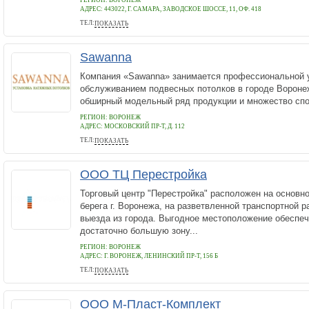
РЕГИОН: ВОРОНЕЖ
АДРЕС:
443022, Г. САМАРА, ЗАВОДСКОЕ ШОССЕ, 11, ОФ. 418
ТЕЛ:
ПОКАЗАТЬ
8-900-929-01-39 8-960-110-10-17
Sawanna
Компания «Sawanna» занимается профессиональной у
обслуживанием подвесных потолков в городе Вор
обширный модельный ряд продукции и множество спо
РЕГИОН: ВОРОНЕЖ
АДРЕС:
МОСКОВСКИЙ ПР-Т, Д. 112
ТЕЛ:
ПОКАЗАТЬ
+7-950-775-78-25
ООО ТЦ Перестройка
Торговый центр "Перестройка" расположен на основн
берега г. Воронежа, на разветвленной транспортной р
выезда из города. Выгодное местоположение обеспеч
достаточно большую зону...
РЕГИОН: ВОРОНЕЖ
АДРЕС:
Г. ВОРОНЕЖ, ЛЕНИНСКИЙ ПР-Т, 156 Б
ТЕЛ:
ПОКАЗАТЬ
+7 (473) 206-69-76
ООО М-Пласт-Комплект