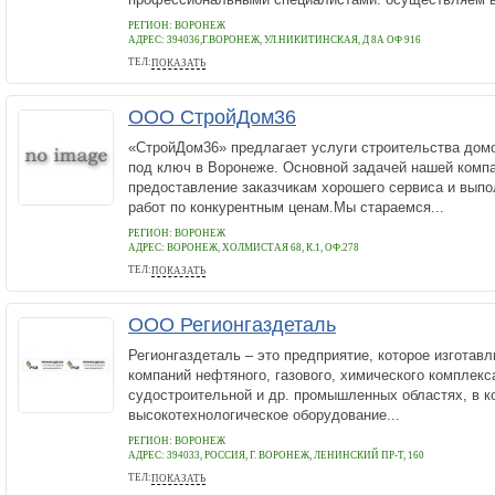
РЕГИОН: ВОРОНЕЖ
АДРЕС:
394036,Г.ВОРОНЕЖ, УЛ.НИКИТИНСКАЯ, Д 8А ОФ 916
ТЕЛ:
ПОКАЗАТЬ
89601214091
ООО СтройДом36
«СтройДом36» предлагает услуги строительства домо
под ключ в Воронеже. Основной задачей нашей комп
предоставление заказчикам хорошего сервиса и вып
работ по конкурентным ценам.Мы стараемся...
РЕГИОН: ВОРОНЕЖ
АДРЕС:
ВОРОНЕЖ, ХОЛМИСТАЯ 68, К.1, ОФ.278
ТЕЛ:
ПОКАЗАТЬ
7 (473) 229-52-69
ООО Регионгаздеталь
Регионгаздеталь – это предприятие, которое изготав
компаний нефтяного, газового, химического комплекс
судостроительной и др. промышленных областях, в 
высокотехнологическое оборудование...
РЕГИОН: ВОРОНЕЖ
АДРЕС:
394033, РОССИЯ, Г. ВОРОНЕЖ, ЛЕНИНСКИЙ ПР-Т, 160
ТЕЛ:
ПОКАЗАТЬ
+7 (473) 223-32-80,260-60-39,258-38-71