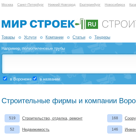
Москва
Санкт-Петербург
Нижний Новгород
Екатеринбург
Новосибирск
Каз
Товары
Услуги
Компании
Статьи
Тендеры
Например,
полиэтиленовые трубы
в Воронеже
в названии
Строительные фирмы и компании Вор
519
Строительство, отделка, ремонт
168
Соору
52
Недвижимость
146
Инжен