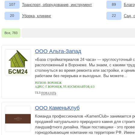
107
Транспорт, оборудование, инструмент
89
Благо
20
Уборка, клининг
22
Сад, 
Все, 783
ООО Альта-Запад
«База стройматериалов 24 часа» — круглосуточный с
расположенный в Воронеже. Мы знаем, с какими тру
столкнуться во время ремонта или застройки, и цени
работаем без перерыва и выходных. Вы можете...
РЕГИОН: ВОРОНЕЖ
АДРЕС:
Г. ВОРОНЕЖ, УЛ. КОСМОНАВТОВ, 6/3
ТЕЛ:
ПОКАЗАТЬ
+7 (473) 250-75-69
ООО КаменьКлуб
Команда профессионалов «KamenClub» занимается ро
продажей натурального природного камня для строит
ландшафтного дизайна. Наши поставщики - это прове
горнодобывающие компании на территории РФ. Именн