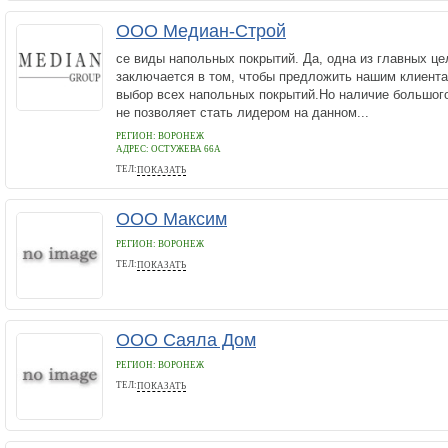
ООО Медиан-Строй
се виды напольных покрытий. Да, одна из главных ц
заключается в том, чтобы предложить нашим клиент
выбор всех напольных покрытий.Но наличие большог
не позволяет стать лидером на данном...
РЕГИОН: ВОРОНЕЖ
АДРЕС:
ОСТУЖЕВА 66А
ТЕЛ:
ПОКАЗАТЬ
79155437583
ООО Максим
РЕГИОН: ВОРОНЕЖ
ТЕЛ:
ПОКАЗАТЬ
7 (495) 150-14-25
ООО Саяла Дом
РЕГИОН: ВОРОНЕЖ
ТЕЛ:
ПОКАЗАТЬ
8800-3503184