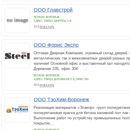
ООО Главстрой
РЕГИОН: ВОРОНЕЖ
АДРЕС:
УЛИЦА ЦЮРУПЫ, 11Б
ТЕЛ:
ПОКАЗАТЬ
+7 (960) 119-11-04
ООО Форис Экспо
Оптовая Дверная Компания, огромный склад дверей, б
металлических так и межкомнатных дверей разных п
наличии! Основной офис и выставочный зал находятс
Дорожная 22Б, офис 304. ...
РЕГИОН: ВОРОНЕЖ
АДРЕС:
УЛИЦА ДОРОЖНАЯ 22 Б, ОФИС 304
ТЕЛ:
ПОКАЗАТЬ
89529544818
ООО ТэоХим-Воронеж
Реализация материалов «Элакор»: грунт полиуретан
полиуретановая краска для бетона наливной пол лак
Выполнение работ по устройству промышленных пол
покрытие,...