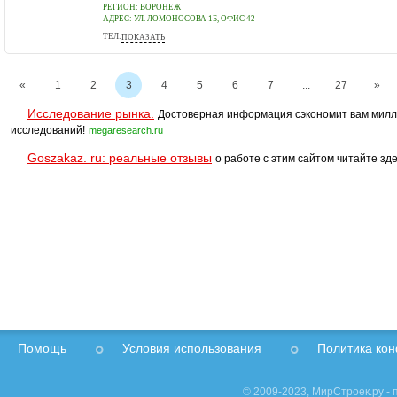
РЕГИОН: ВОРОНЕЖ
АДРЕС:
УЛ. ЛОМОНОСОВА 1Б, ОФИС 42
ТЕЛ:
ПОКАЗАТЬ
+7(800)1006040
«
1
2
3
4
5
6
7
...
27
»
Исследование рынка.
Достоверная информация сэкономит вам милл
исследований!
megaresearch.ru
Goszakaz. ru: реальные отзывы
о работе с этим сайтом читайте зде
Помощь
Условия использования
Политика ко
© 2009-2023, МирСтроек.ру -