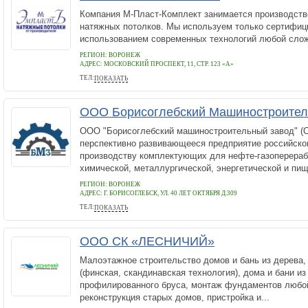
Компания М-Пласт-Комплект занимается производств
натяжных потолков. Мы используем только сертифиц
использованием современных технологий любой слож
РЕГИОН: ВОРОНЕЖ
АДРЕС:
МОСКОВСКИЙ ПРОСПЕКТ, 11, СТР. 123 «А»
ТЕЛ:
ПОКАЗАТЬ
8 (473) 230 20 00
ООО Борисоглебский Машиностроител
ООО "Борисоглебский машиностроительный завод" (
перспективно развивающееся предприятие российско
производству комплектующих для нефте-газоперера
химической, металлургической, энергетической и пищ
РЕГИОН: ВОРОНЕЖ
АДРЕС:
Г. БОРИСОГЛЕБСК, УЛ. 40 ЛЕТ ОКТЯБРЯ Д.309
ТЕЛ:
ПОКАЗАТЬ
84735469818
ООО СК «ЛЕСНИЧИЙ»
Малоэтажное строительство домов и бань из дерева,
(финская, скандинавская технология), дома и бани из
профилированного бруса, монтаж фундаментов любой
реконструкция старых домов, пристройка и...