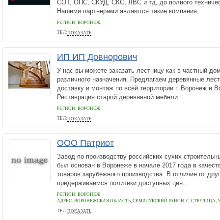
СОТ, ОПС, СКУД, СКС, ЛВС и тд, до полного техниче
Нашими партнерами являются такие компания,...
РЕГИОН: ВОРОНЕЖ
ТЕЛ:
ПОКАЗАТЬ
+79202280799
ИП ИП Довнорович
У нас вы можете заказать лестницу как в частный дом
различного назначения. Предлагаем деревянные лестн
доставку и монтаж по всей территории г. Воронеж и 
Реставрация старой деревянной мебели...
РЕГИОН: ВОРОНЕЖ
ТЕЛ:
ПОКАЗАТЬ
89202144422
ООО Патриот
Завод по производству российских сухих строитель
был основан в Воронеже в начале 2017 года в качест
товаров зарубежного производства. В отличие от дру
придерживаемся политики доступных цен...
РЕГИОН: ВОРОНЕЖ
АДРЕС:
ВОРОНЕЖСКАЯ ОБЛАСТЬ, СЕМИЛУКСКИЙ РАЙОН, С. СТРЕЛИЦА, 
ТЕЛ:
ПОКАЗАТЬ
7 (960) 132-000-4