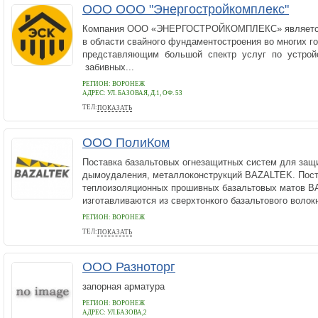
ООО ООО "Энергостройкомплекс"
Компания ООО «ЭНЕРГОСТРОЙКОМПЛЕКС» являетс
в области свайного фундаментостроения во многих г
представляющим большой спектр услуг по устрой
забивных...
РЕГИОН: ВОРОНЕЖ
АДРЕС:
УЛ. БАЗОВАЯ, Д.1, ОФ. 53
ТЕЛ:
ПОКАЗАТЬ
+7 910 288 2297
ООО ПолиКом
Поставка базальтовых огнезащитных систем для защ
дымоудаления, металлоконструкций BAZALTEK. Пост
теплоизоляционных прошивных базальтовых матов 
изготавливаются из сверхтонкого базальтового волокн
РЕГИОН: ВОРОНЕЖ
ТЕЛ:
ПОКАЗАТЬ
+7 (473) 259-27-59
ООО Разноторг
запорная арматура
РЕГИОН: ВОРОНЕЖ
АДРЕС:
УЛ.БАЗОВА,2