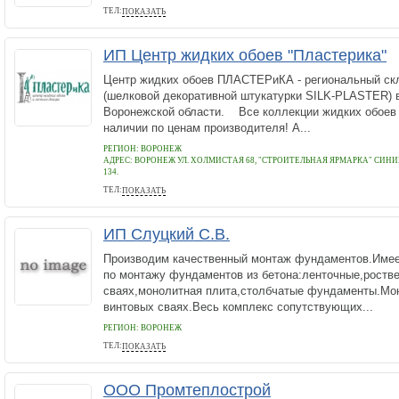
ТЕЛ:
ПОКАЗАТЬ
89038836866
ИП Центр жидких обоев "Пластерика"
Центр жидких обоев ПЛАСТЕРиКА - региональный ск
(шелковой декоративной штукатурки SILK-PLASTER) 
Воронежской области. Все коллекции жидких обоев
наличии по ценам производителя! А...
РЕГИОН: ВОРОНЕЖ
АДРЕС:
ВОРОНЕЖ УЛ. ХОЛМИСТАЯ 68, "СТРОИТЕЛЬНАЯ ЯРМАРКА" СИНИЙ
134.
ТЕЛ:
ПОКАЗАТЬ
+7(902)-730-34-44
ИП Слуцкий С.В.
Производим качественный монтаж фундаментов.Имее
по монтажу фундаментов из бетона:ленточные,роств
сваях,монолитная плита,столбчатые фундаменты.Мо
винтовых сваях.Весь комплекс сопутствующих...
РЕГИОН: ВОРОНЕЖ
ТЕЛ:
ПОКАЗАТЬ
89050522228
ООО Промтеплострой