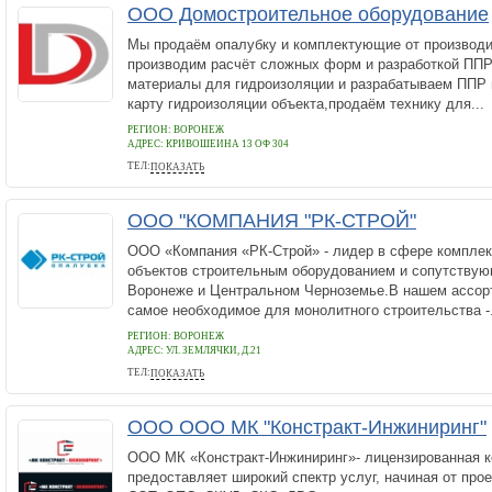
ООО Домостроительное оборудование
Мы продаём опалубку и комплектующие от производи
производим расчёт сложных форм и разработкой ППР 
материалы для гидроизоляции и разрабатываем ППР 
карту гидроизоляции объекта,продаём технику для...
РЕГИОН: ВОРОНЕЖ
АДРЕС:
КРИВОШЕИНА 13 ОФ 304
ТЕЛ:
ПОКАЗАТЬ
+79038527878
ООО "КОМПАНИЯ "РК-СТРОЙ"
ООО «Компания «РК-Строй» - лидер в сфере комплек
объектов строительным оборудованием и сопутству
Воронеже и Центральном Черноземье.В нашем ассор
самое необходимое для монолитного строительства -.
РЕГИОН: ВОРОНЕЖ
АДРЕС:
УЛ. ЗЕМЛЯЧКИ, Д.21
ТЕЛ:
ПОКАЗАТЬ
+74732065220
ООО ООО МК "Констракт-Инжиниринг"
ООО МК «Констракт-Инжиниринг»- лицензированная к
предоставляет широкий спектр услуг, начиная от про