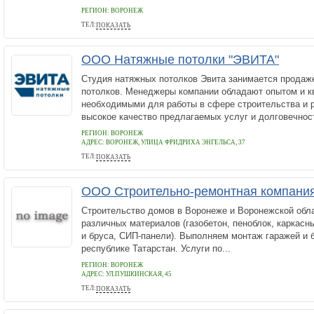
РЕГИОН: ВОРОНЕЖ
ТЕЛ:
ПОКАЗАТЬ
89529516554
ООО Натяжные потолки "ЭВИТА"
Студия натяжных потолков Эвита занимается продаже
потолков. Менеджеры компании обладают опытом и к
необходимыми для работы в сфере строительства и р
высокое качество предлагаемых услуг и долговечност
РЕГИОН: ВОРОНЕЖ
АДРЕС:
ВОРОНЕЖ, УЛИЦА ФРИДРИХА ЭНГЕЛЬСА, 37
ТЕЛ:
ПОКАЗАТЬ
+7 800 5112909
ООО Строительно-ремонтная компани
Строительство домов в Воронеже и Воронежской обла
различных материалов (газобетон, пеноблок, каркасн
и бруса, СИП-панели). Выполняем монтаж гаражей и 
республике Татарстан. Услуги по...
РЕГИОН: ВОРОНЕЖ
АДРЕС:
УЛ.ПУШКИНСКАЯ, 45
ТЕЛ:
ПОКАЗАТЬ
+7-473-200-6814