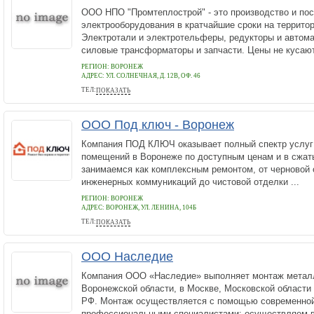
ООО НПО "Промтеплострой" - это производство и пос
электрооборудования в кратчайшие сроки на террито
Электротали и электротельферы, редукторы и автом
силовые трансформаторы и запчасти. Цены не кусаютс
РЕГИОН: ВОРОНЕЖ
АДРЕС:
УЛ. СОЛНЕЧНАЯ, Д. 12В, ОФ. 46
ТЕЛ:
ПОКАЗАТЬ
7 (473) 254-08-01
ООО Под ключ - Воронеж
Компания ПОД КЛЮЧ оказывает полный спектр услуг
помещений в Воронеже по доступным ценам и в сжат
занимаемся как комплексным ремонтом, от черновой 
инженерных коммуникаций до чистовой отделки ...
РЕГИОН: ВОРОНЕЖ
АДРЕС:
ВОРОНЕЖ, УЛ. ЛЕНИНА, 104Б
ТЕЛ:
ПОКАЗАТЬ
79105547672
ООО Наследие
Компания ООО «Наследие» выполняет монтаж металл
Воронежской области, в Москве, Московской области
РФ. Монтаж осуществляется с помощью современной
профессиональными специалистами: осуществляем в