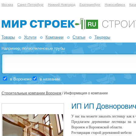
Москва
Санкт-Петербург
Нижний Новгород
Екатеринбург
Новосибирск
Каз
Товары
Услуги
Компании
Статьи
Тендеры
Например,
полиэтиленовые трубы
в Воронеже
в названии
Строительные компании Воронеж
/ Информация о компании
ИП ИП Довнорови
У нас вы можете заказать лестницу как в
Предлагаем деревянные лестницы на за
Воронеж и Воронежской области.
Реставрация старой деревянной мебели