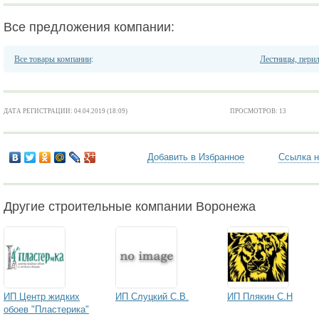
Все предложения компании:
Все товары компании
:
Лестницы, перил
ДАТА РЕГИСТРАЦИИ: 04.04.2019 (18:09)
ПРОСМОТРОВ: 13
Добавить в Избранное
Ссылка н
Другие строительные компании Воронежа
ИП Центр жидких
ИП Слуцкий С.В.
ИП Плякин С.Н
обоев "Пластерика"