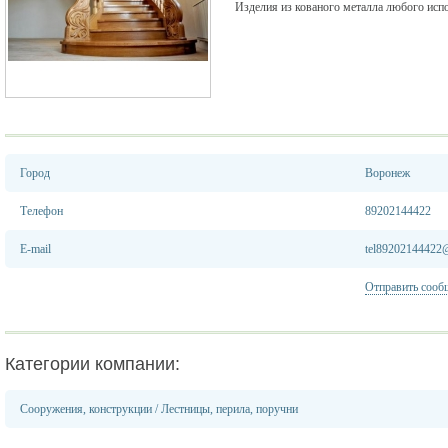
Изделия из кованого металла любого ис
Город
Воронеж
Телефон
89202144422
E-mail
tel89202144422@
Отправить сооб
Категории компании:
Сооружения, конструкции
/
Лестницы, перила, поручни