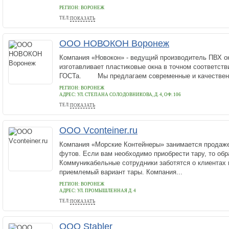
РЕГИОН: ВОРОНЕЖ
ТЕЛ:
ПОКАЗАТЬ
84732926916
ООО НОВОКОН Воронеж
Компания «Новокон» - ведущий производитель ПВХ ок
изготавливает пластиковые окна в точном соответств
ГОСТа. Мы предлагаем современные и качественн
РЕГИОН: ВОРОНЕЖ
АДРЕС:
УЛ. СТЕПАНА СОЛОДОВНИКОВА, Д. 4, ОФ. 106
ТЕЛ:
ПОКАЗАТЬ
+74732016737
ООО Vconteiner.ru
Компания «Морские Контейнеры» занимается продаже
футов. Если вам необходимо приобрести тару, то об
Коммуникабельные сотрудники заботятся о клиентах 
приемлемый вариант тары. Компания...
РЕГИОН: ВОРОНЕЖ
АДРЕС:
УЛ. ПРОМЫШЛЕННАЯ Д. 4
ТЕЛ:
ПОКАЗАТЬ
+79872117700
ООО Stabler