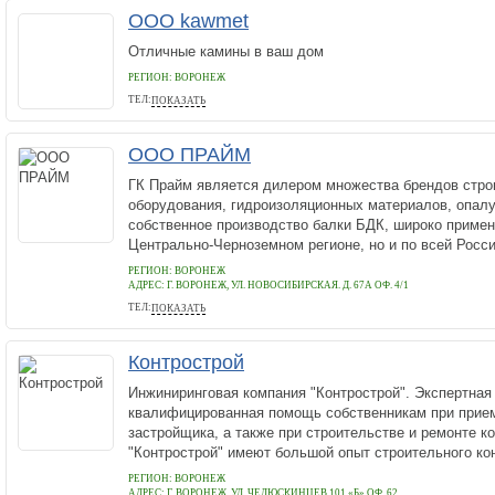
ООО kawmet
Отличные камины в ваш дом
РЕГИОН: ВОРОНЕЖ
ТЕЛ:
ПОКАЗАТЬ
+38 (093) 733-13-58
ООО ПРАЙМ
ГК Прайм является дилером множества брендов стро
оборудования, гидроизоляционных материалов, опалу
собственное производство балки БДК, широко примен
Центрально-Черноземном регионе, но и по всей России
РЕГИОН: ВОРОНЕЖ
АДРЕС:
Г. ВОРОНЕЖ, УЛ. НОВОСИБИРСКАЯ. Д. 67А ОФ. 4/1
ТЕЛ:
ПОКАЗАТЬ
+7 (473) 300-35-50
Контрострой
Инжиниринговая компания "Контрострой". Экспертная
квалифицированная помощь собственникам при прием
застройщика, а также при строительстве и ремонте к
"Контрострой" имеют большой опыт строительного кон
РЕГИОН: ВОРОНЕЖ
АДРЕС:
Г. ВОРОНЕЖ, УЛ. ЧЕЛЮСКИНЦЕВ 101 «Б» ОФ. 62