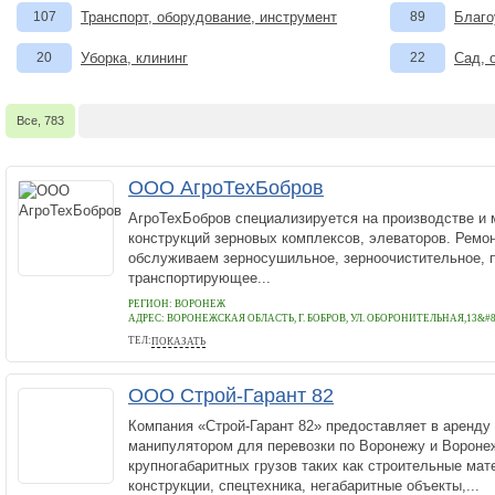
107
Транспорт, оборудование, инструмент
89
Благо
20
Уборка, клининг
22
Сад, 
Все, 783
ООО АгроТехБобров
АгроТехБобров специализируется на производстве и 
конструкций зерновых комплексов, элеваторов. ​Ремо
обслуживаем зерносушильное, зерноочистительное,
транспортирующее...
РЕГИОН: ВОРОНЕЖ
АДРЕС:
ВОРОНЕЖСКАЯ ОБЛАСТЬ, Г. БОБРОВ, УЛ. ОБОРОНИТЕЛЬНАЯ,13&#820
ТЕЛ:
ПОКАЗАТЬ
+7 (920) 228-05-59
ООО Строй-Гарант 82
Компания «Строй-Гарант 82» предоставляет в аренд
манипулятором для перевозки по Воронежу и Воронеж
крупногабаритных грузов таких как строительные ма
конструкции, спецтехника, негабаритные объекты,...