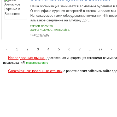
Наша организация занимается алмазным бурением в В
О специфике бурения отверстий в стенах и полах мы
Используемое нами оборудование компании Hilti позв
алмазное сверление на глубину до 5...
РЕГИОН: ВОРОНЕЖ
АДРЕС:
УЛ. ДОМОСТРОИТЕЛЕЙ, 57
ТЕЛ:
ПОКАЗАТЬ
+79204251325
«
1
2
3
4
5
6
7
...
27
»
Исследование рынка.
Достоверная информация сэкономит вам милл
исследований!
megaresearch.ru
Goszakaz. ru: реальные отзывы
о работе с этим сайтом читайте зде