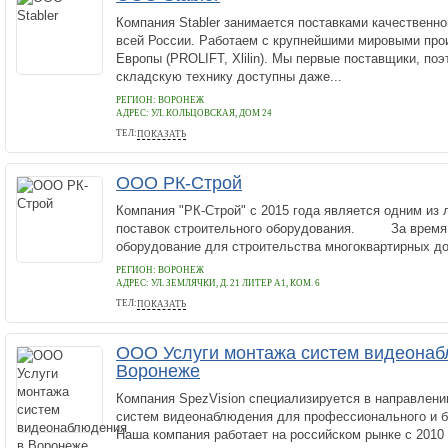
Компания Stabler занимается поставками качественно
всей России. Работаем с крупнейшими мировыми про
Европы (PROLIFT, Xlilin). Мы первые поставщики, по
складскую технику доступны даже...
РЕГИОН: ВОРОНЕЖ
АДРЕС:
УЛ. КОЛЬЦОВСКАЯ, ДОМ 24
ТЕЛ:
ПОКАЗАТЬ
7 (800) 755-74-67
ООО РК-Строй
Компания "РК-Строй" с 2015 года является одним из
поставок строительного оборудования. За время 
оборудование для строительства многоквартирных до
РЕГИОН: ВОРОНЕЖ
АДРЕС:
УЛ. ЗЕМЛЯЧКИ, Д. 21 ЛИТЕР А1, КОМ. 6
ТЕЛ:
ПОКАЗАТЬ
+7 (473) 2065220
ООО Услуги монтажа систем видеонаб
Воронеже
Компания SpezVision специализируется в направлени
систем видеонаблюдения для профессионального и б
Наша компания работает на российском рынке с 2010