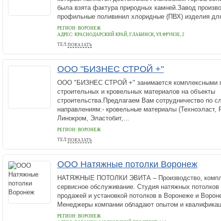
была взята фактура природных камней.Завод произв
профильные поливинил хлоридные (ПВХ) изделия для
РЕГИОН: ВОРОНЕЖ
АДРЕС:
КРАСНОДАРСКИЙ КРАЙ, Г.ЛАБИНСК, УЛ.ФРУНЗЕ, 2
ТЕЛ:
ПОКАЗАТЬ
89189547094
ООО "БИЗНЕС СТРОЙ +"
ООО "БИЗНЕС СТРОЙ +" занимается комплексными 
строительных и кровельных материалов на объекты
строительства.Предлагаем Вам сотрудничество по 
направлениям:- кровельные материалы (Техноэласт, 
Линокром, Эластобит,...
РЕГИОН: ВОРОНЕЖ
ТЕЛ:
ПОКАЗАТЬ
+7 (473) 238-46-70
ООО Натяжные потолки Воронеж
НАТЯЖНЫЕ ПОТОЛКИ ЭВИТА – Производство, компле
сервисное обслуживание. Студия натяжных потолков
продажей и установкой потолков в Воронеже и Ворон
Менеджеры компании обладают опытом и квалификаци
РЕГИОН: ВОРОНЕЖ