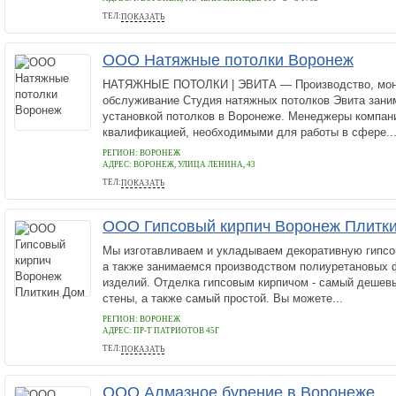
ТЕЛ:
ПОКАЗАТЬ
8 (900) 925-12-62, 8 (473) 222-03-52
ООО Натяжные потолки Воронеж
НАТЯЖНЫЕ ПОТОЛКИ | ЭВИТА — Производство, монт
обслуживание Студия натяжных потолков Эвита зани
установкой потолков в Воронеже. Менеджеры компан
квалификацией, необходимыми для работы в сфере..
РЕГИОН: ВОРОНЕЖ
АДРЕС:
ВОРОНЕЖ, УЛИЦА ЛЕНИНА, 43
ТЕЛ:
ПОКАЗАТЬ
+7 800 5112909
ООО Гипсовый кирпич Воронеж Плитк
Мы изготавливаем и укладываем декоративную гипсо
а также занимаемся производством полиуретановых 
изделий. Отделка гипсовым кирпичом - самый дешев
стены, а также самый простой. Вы можете...
РЕГИОН: ВОРОНЕЖ
АДРЕС:
ПР-Т ПАТРИОТОВ 45Г
ТЕЛ:
ПОКАЗАТЬ
+79081314270
ООО Алмазное бурение в Воронеже