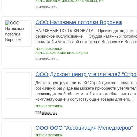
АДРЕС:
ВОРОНЕЖ, МОСКОВСКИЙ ПРОСПЕКТ, 44А
ТЕЛ:
ПОКАЗАТЬ
+7 800 511 29 09
ООО Натяжные потолки Воронеж
НАТЯЖНЫЕ ПОТОЛКИ ЭВИТА – Производство, компле
сервисное обслуживание. Студия натяжных потолко
продажей и установкой потолков в Воронеже и Вороне
РЕГИОН: ВОРОНЕЖ
АДРЕС:
МОСКОВСКИЙ ПРОСПЕКТ, 44А
ТЕЛ:
ПОКАЗАТЬ
+7 800 511 29 09
ООО Дисконт центр утеплителей "Стро
Дисконт центр утеплителей "Строй Дисконт" представ
розничную базу, где вы можете приобрести утеплител
производителей объемом от 1 листа до больших парти
комплектующие и сопутствующие товары для его...
РЕГИОН: ВОРОНЕЖ
ТЕЛ:
ПОКАЗАТЬ
+74732290339
ООО ООО "Ассоциация Менеджеров"
РЕГИОН: ВОРОНЕЖ