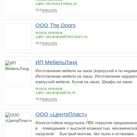
РЕГИОН: ВОРОНЕЖ
АДРЕС:
ПЕСЧАНАЯ УЛИЦА, 83
ТЕЛ:
ПОКАЗАТЬ
8 908 135 31 05
ООО The Doors
РЕГИОН: ВОРОНЕЖ
АДРЕС:
МОСКОВСКИЙ ПРОСПЕКТ 120
ТЕЛ:
ПОКАЗАТЬ
+7 (473) 228-62-58
ИП МебельЛэнд
Изготовление мебели на заказ (корпусной и по индив
Изготовление мебели на заказ, Изготовление недорог
корпусной мебели, Кухни на заказ, Шкафы на заказ.
РЕГИОН: ВОРОНЕЖ
АДРЕС:
МОСКОВСКИЙ ПР., 90
ТЕЛ:
ПОКАЗАТЬ
+7 (920) 410-52-80
ООО «ЦентрПласт»
Износостойкое модульное ПВХ покрытие предназначе
в помещениях с высокой влажностью, механической
нагрузкой. Быстрый монтаж, без пыли и остановки..