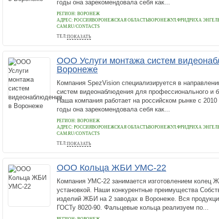
годы она зарекомендовала себя как...
РЕГИОН: ВОРОНЕЖ
АДРЕС:
РОССИЯВОРОНЕЖСКАЯ ОБЛАСТЬВОРОНЕЖУЛ.ФРИДРИХА ЭНГЕЛЬСА 
CAM.RU/CONTACTS
ТЕЛ:
ПОКАЗАТЬ
7(473)2000-472
ООО Услуги монтажа систем видеонаб
Воронеже
Компания SpezVision специализируется в направлени
систем видеонаблюдения для профессионального и б
Наша компания работает на российском рынке с 2010
годы она зарекомендовала себя как...
РЕГИОН: ВОРОНЕЖ
АДРЕС:
РОССИЯВОРОНЕЖСКАЯ ОБЛАСТЬВОРОНЕЖУЛ.ФРИДРИХА ЭНГЕЛЬСА 
CAM.RU/CONTACTS
ТЕЛ:
ПОКАЗАТЬ
7(473)2000-472
ООО Кольца ЖБИ УМС-22
Компания УМС-22 занимается изготовлением колец Ж
установкой. Наши конкурентные преимущества Собст
изделий ЖБИ на 2 заводах в Воронеже. Вся продукц
ГОСТу 8020-90. Фальцевые кольца реализуем по...