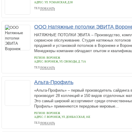
АДРЕС:
УЛ. УСМАНСКАЯ, Д.38
ТЕЛ:
ПОКАЗАТЬ
7 (473) 2-070-537
ООО Натяжные потолки ЭВИТА Ворон
НАТЯЖНЫЕ ПОТОЛКИ ЭВИТА – Производство, компл
сервисное обслуживание. Студия натяжных потолков
продажей и установкой потолков в Воронеже и Ворон
Менеджеры компании обладают опытом и квалификаци
РЕГИОН: ВОРОНЕЖ
АДРЕС:
ВОРОНЕЖ, УЛ. СВОБОДЫ, Д. 75А
ТЕЛ:
ПОКАЗАТЬ
+7 800 5112909
Альта-Профиль
«Альта-Профиль» – первый производитель сайдинга 
производит 28 коллекций и 150 видов отделочных ма
Это самый широкий ассортимент среди отечественных
Профиль» применяются передовые мировые...
РЕГИОН: ВОРОНЕЖ
АДРЕС:
Г. ВОРОНЕЖ, УЛ. ДОНБАССКАЯ, 16Е
ТЕЛ:
ПОКАЗАТЬ
+7 (473) 203-11-02