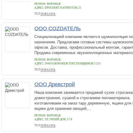
РЕГИОН: ВОРОНЕЖ
АДРЕС:
ПРОСПЕКТ ПАТРИОТОВ, 21
ТЕЛ:
ПОКАЗАТЬ
+79056544727
ООО COZDАТЕЛЬ
Специализацией компании является шумоизоляция п
назначения. Предлагаем готовые системы шумоизоля
офисов. Доставка, профессиональный монтаж, гаран
Продажа современных звукоизоляционных материалов
РЕГИОН: ВОРОНЕЖ
АДРЕС:
394018 ВОРОНЕЖ ТЕКСТИЛЬЩИКОВ 2-215
ТЕЛ:
ПОКАЗАТЬ
79290082006
ООО Древстрой
Наша компания занимается продажей сухих строганны
домостроения, сушкой и строганием пиломатериала.
изготавливаем на заказ тару деревянную, ящики для 
ящики для хранения овощей,...
РЕГИОН: ВОРОНЕЖ
АДРЕС:
УЛ. ТИХИЙ ДОН, 57 Б
ТЕЛ:
ПОКАЗАТЬ
7 (920) 211-67-40