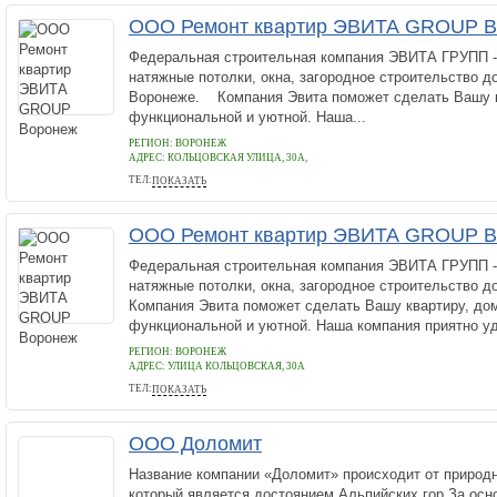
ООО Ремонт квартир ЭВИТА GROUP В
Федеральная строительная компания ЭВИТА ГРУПП - 
натяжные потолки, окна, загородное строительство д
Воронеже. Компания Эвита поможет сделать Вашу к
функциональной и уютной. Наша...
РЕГИОН: ВОРОНЕЖ
АДРЕС:
КОЛЬЦОВСКАЯ УЛИЦА, 30А,
ТЕЛ:
ПОКАЗАТЬ
+78005112909
ООО Ремонт квартир ЭВИТА GROUP В
Федеральная строительная компания ЭВИТА ГРУПП - 
натяжные потолки, окна, загородное строительство д
Компания Эвита поможет сделать Вашу квартиру, до
функциональной и уютной. Наша компания приятно уд
РЕГИОН: ВОРОНЕЖ
АДРЕС:
УЛИЦА КОЛЬЦОВСКАЯ, 30А
ТЕЛ:
ПОКАЗАТЬ
+7 800 5112909
ООО Доломит
Название компании «Доломит» происходит от природн
который является достоянием Альпийских гор.За осн