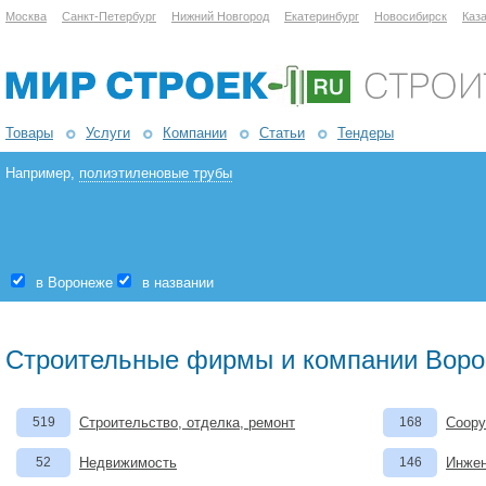
Москва
Санкт-Петербург
Нижний Новгород
Екатеринбург
Новосибирск
Каз
Товары
Услуги
Компании
Статьи
Тендеры
Например,
полиэтиленовые трубы
в Воронеже
в названии
Строительные фирмы и компании Вор
519
Строительство, отделка, ремонт
168
Соору
52
Недвижимость
146
Инжен