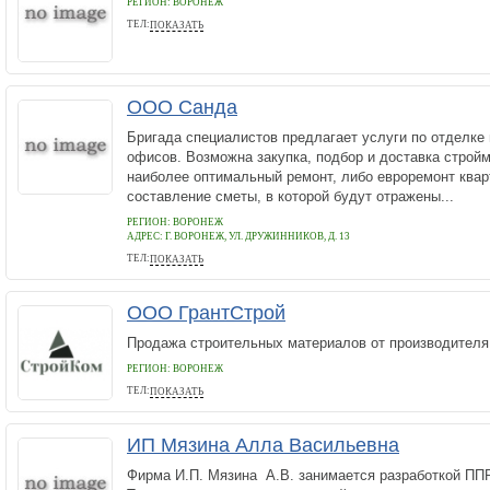
РЕГИОН: ВОРОНЕЖ
ТЕЛ:
ПОКАЗАТЬ
+79521030773
ООО Санда
Бригада специалистов предлагает услуги по отделке 
офисов. Возможна закупка, подбор и доставка строй
наиболее оптимальный ремонт, либо евроремонт квар
составление сметы, в которой будут отражены...
РЕГИОН: ВОРОНЕЖ
АДРЕС:
Г. ВОРОНЕЖ, УЛ. ДРУЖИННИКОВ, Д. 13
ТЕЛ:
ПОКАЗАТЬ
+7(953)-119-41-80
ООО ГрантСтрой
Продажа строительных материалов от производителя
РЕГИОН: ВОРОНЕЖ
ТЕЛ:
ПОКАЗАТЬ
89507505846
ИП Мязина Алла Васильевна
Фирма И.П. Мязина А.В. занимается разработкой ППР