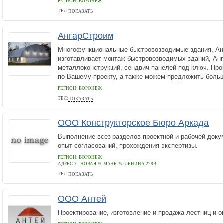
РЕГИОН: ВОРОНЕЖ
ТЕЛ:
ПОКАЗАТЬ
89003015335
АнгарСтроим
Многофункциональные быстровозводимые здания, Ан
изготавливает монтаж быстровозводимых зданий, Анг
металлоконструкций, сендвич-панелей под ключ. Про
по Вашему проекту, а также можем предложить больш
РЕГИОН: ВОРОНЕЖ
ТЕЛ:
ПОКАЗАТЬ
89204441050
ООО Конструкторское Бюро Аркада
Выполнение всез разделов проектной и рабочей доку
опыт согласований, прохождения экспертизы.
РЕГИОН: ВОРОНЕЖ
АДРЕС:
С. НОВАЯ УСМАНЬ, УЛ ЛЕНИНА 228В
ТЕЛ:
ПОКАЗАТЬ
+79202274080
ООО Антей
Проектирование, изготовление и продажа лестниц и о