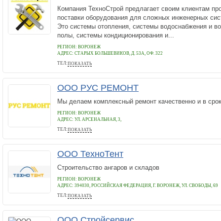
Компания ТехноСтрой предлагает своим клиентам про
поставки оборудования для сложных инженерных сис
Это системы отопления, системы водоснабжения и во
полы, системы кондиционирования и...
РЕГИОН: ВОРОНЕЖ
АДРЕС:
СТАРЫХ БОЛЬШЕВИКОВ, Д. 53А, ОФ. 322
ТЕЛ:
ПОКАЗАТЬ
+7 (473) 294-60-25
ООО РУС РЕМОНТ
Мы делаем комплексный ремонт качественно и в сро
РЕГИОН: ВОРОНЕЖ
АДРЕС:
УЛ. АРСЕНАЛЬНАЯ, 3,
ТЕЛ:
ПОКАЗАТЬ
88003339410
ООО ТехноТент
Строительство ангаров и складов
РЕГИОН: ВОРОНЕЖ
АДРЕС:
394030, РОССИЙСКАЯ ФЕДЕРАЦИЯ, Г. ВОРОНЕЖ, УЛ. СВОБОДЫ, 69
ТЕЛ:
ПОКАЗАТЬ
8 (920) 4089939
ООО Стройсервис