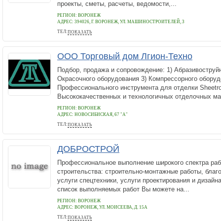
проекты, сметы, расчеты, ведомости,...
РЕГИОН: ВОРОНЕЖ
АДРЕС:
394026, Г. ВОРОНЕЖ, УЛ. МАШИНОСТРОИТЕЛЕЙ, 3
ТЕЛ:
ПОКАЗАТЬ
89518434141
ООО Торговый дом Лгион-Техно
Подбор, продажа и сопровождение: 1) Абразивоструйн
Окрасочного оборудования 3) Компрессорного оборуд
Профессионального инструмента для отделки Sheetro
Высококачественных и технологичных отделочных ма
РЕГИОН: ВОРОНЕЖ
АДРЕС:
НОВОСИБИСКАЯ, 67 "А"
ТЕЛ:
ПОКАЗАТЬ
8 920 211 77 35
ДОБРОСТРОЙ
Профессиональное выполнение широкого спектра раб
строительства: строительно-монтажные работы, благо
услуги спецтехники, услуги проектирования и дизайн
список выполняемых работ Вы можете на...
РЕГИОН: ВОРОНЕЖ
АДРЕС:
ВОРОНЕЖ, УЛ. МОИСЕЕВА, Д. 15А
ТЕЛ:
ПОКАЗАТЬ
8-473-205-11-11