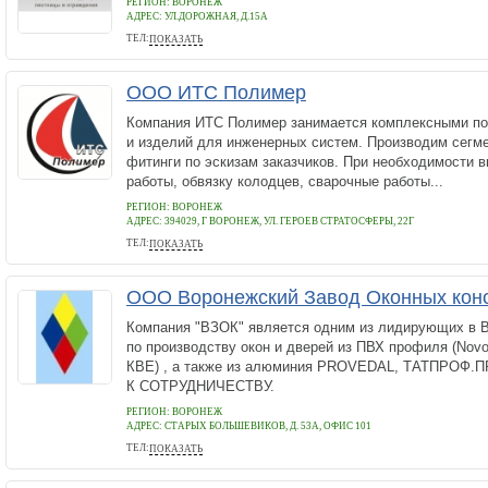
РЕГИОН: ВОРОНЕЖ
АДРЕС:
УЛ.ДОРОЖНАЯ, Д.15А
ТЕЛ:
ПОКАЗАТЬ
+7(900)30-22-088
ООО ИТС Полимер
Компания ИТС Полимер занимается комплексными по
и изделий для инженерных систем. Производим сегм
фитинги по эскизам заказчиков. При необходимости
работы, обвязку колодцев, сварочные работы...
РЕГИОН: ВОРОНЕЖ
АДРЕС:
394029, Г ВОРОНЕЖ, УЛ. ГЕРОЕВ СТРАТОСФЕРЫ, 22Г
ТЕЛ:
ПОКАЗАТЬ
+7(473) 241-06-07
ООО Воронежский Завод Оконных кон
Компания "ВЗОК" является одним из лидирующих в 
по производству окон и дверей из ПВХ профиля (Novo
КВЕ) , а также из алюминия PROVEDAL, ТАТПРО
К СОТРУДНИЧЕСТВУ.
РЕГИОН: ВОРОНЕЖ
АДРЕС:
СТАРЫХ БОЛЬШЕВИКОВ, Д. 53А, ОФИС 101
ТЕЛ:
ПОКАЗАТЬ
8-910-285-83-68