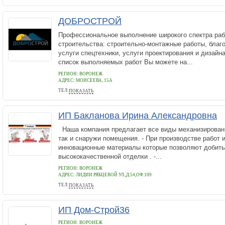
ДОБРОСТРОЙ
Профессиональное выполнение широкого спектра раб
строительства: строительно-монтажные работы, благо
услуги спецтехники, услуги проектирования и дизайн
список выполняемых работ Вы можете на...
РЕГИОН: ВОРОНЕЖ
АДРЕС:
МОИСЕЕВА, 15А
ТЕЛ:
ПОКАЗАТЬ
8 473 205-11-11
ИП Бакланова Ирина Александровна
Наша компания предлагает все виды механизированн
так и снаружи помещения. - При производстве работ
инновационные материалы которые позволяют добить
высококачественной отделки . -...
РЕГИОН: ВОРОНЕЖ
АДРЕС:
ЛИДИИ РЯБЦЕВОЙ УЛ.,Д.54,ОФ.109
ТЕЛ:
ПОКАЗАТЬ
8-900-300-33-43
ИП Дом-Строй36
РЕГИОН: ВОРОНЕЖ