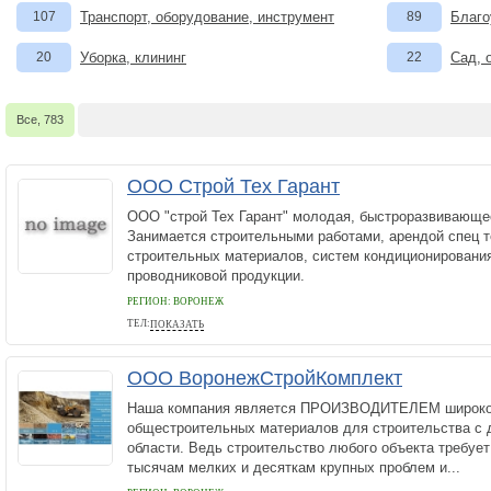
107
Транспорт, оборудование, инструмент
89
Благо
20
Уборка, клининг
22
Сад, 
Все, 783
ООО Строй Тех Гарант
ООО "строй Тех Гарант" молодая, быстроразвивающе
Занимается строительными работами, арендой спец т
строительных материалов, систем кондиционирования
проводниковой продукции.
РЕГИОН: ВОРОНЕЖ
ТЕЛ:
ПОКАЗАТЬ
89805352281
ООО ВоронежСтройКомплект
Наша компания является ПРОИЗВОДИТЕЛЕМ широког
общестроительных материалов для строительства с д
области. Ведь строительство любого объекта требует
тысячам мелких и десяткам крупных проблем и...