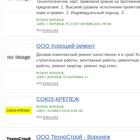
Технологических карт, привязкой кранов на протяжени
предпагаем: 1. Высокий уровень исполнения проекто
норм и правил. 2. Индивидуальный подход. 3....
РЕГИОН: ВОРОНЕЖ
АДРЕС:
Г. ВОРОНЕЖ, УЛ. 20 ЛЕТ ОКТЯБРЯ, Д103, ОФ.408
ТЕЛ:
ПОКАЗАТЬ
(473) 277-46-43, 8-952-108-03-20
ООО Хороший ремонт
Делаем комплексный ремонт качественно и в срок! К
строительные работы, монтажные работы, ремонтные
работы, ремонт квартир, ремонт под ключ.
РЕГИОН: ВОРОНЕЖ
АДРЕС:
ВОРОНЕЖ, УЛ. БАКУНИНА, 41
ТЕЛ:
ПОКАЗАТЬ
8 (800) 333-28-31
СОЮЗ-КРЕПЕЖ
РЕГИОН: ВОРОНЕЖ
АДРЕС:
ХОЛМИСТАЯ 68 (ПАВ. 4Б)
ТЕЛ:
ПОКАЗАТЬ
8-906-581-03-49
ООО ТехноСтрой - Воронеж