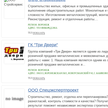
Строительство жилых, офисных и промышленных зда
выполнение общестроительных работ. Монолитные и 
сложности. Изготовление металлоконструкций, монта
Реконструкция, ремонт и отделочные работы....
РЕГИОН: ВОРОНЕЖ
АДРЕС:
УЛ.9 ЯНВАРЯ,Д.286А
ТЕЛ:
ПОКАЗАТЬ
+7(910)241-81-89
ГК "Три Двери"
Группа компаний «Три Двери» является одним из лиде
розничной продаже металлических и межкомнатных 
работы с нами: 1. Наша компания является одним из 
розничной продаже металлических и...
РЕГИОН: ВОРОНЕЖ
АДРЕС:
396313, ВОРОНЕЖСКАЯ ОБЛ., НОВОУСМАНСКИЙ Р-Н, С. БАБЯКОВО, 
ТЕЛ:
ПОКАЗАТЬ
8 (473) 262-20-22
ООО Спецэкспертпроект
Строительство, ремонт, отделка или перепланировка
разногласий, контроль стоимости и качества? Получ
результат поможет независимая экспертиза строител