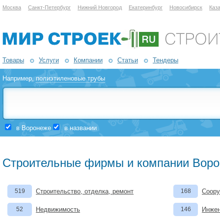
Москва
Санкт-Петербург
Нижний Новгород
Екатеринбург
Новосибирск
Каз
Товары
Услуги
Компании
Статьи
Тендеры
Например,
полиэтиленовые трубы
в Воронеже
в названии
Строительные фирмы и компании Вор
519
Строительство, отделка, ремонт
168
Соору
52
Недвижимость
146
Инжен