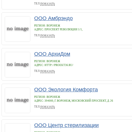
ТЕЛ:
ПОКАЗАТЬ
+7 (903) 858-86-14
ООО Амбрэндо
РЕГИОН: ВОРОНЕЖ
АДРЕС:
ПРОСПЕКТ РЕВОЛЮЦИИ 1/1,
ТЕЛ:
ПОКАЗАТЬ
8-905-053-05-12
ООО АрхиДом
РЕГИОН: ВОРОНЕЖ
АДРЕС:
HTTP://PROEKT36.RU/
ТЕЛ:
ПОКАЗАТЬ
84732951953
ООО Экология Комфорта
РЕГИОН: ВОРОНЕЖ
АДРЕС:
394000, Г. ВОРОНЕЖ, МОСКОВСКИЙ ПРОСПЕКТ, Д. 26
ТЕЛ:
ПОКАЗАТЬ
+7 (908) 142-13-74
ООО Центр стерилизации