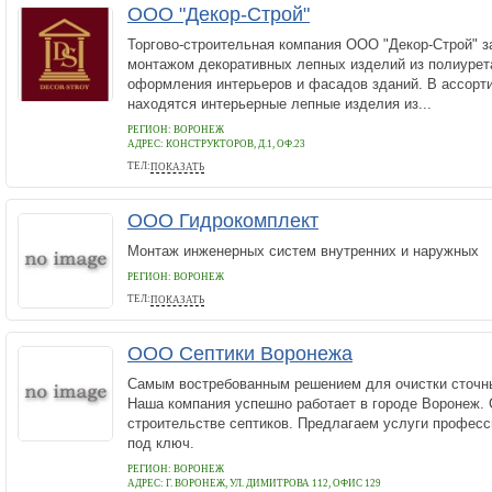
ООО "Декор-Строй"
Торгово-строительная компания ООО "Декор-Строй" з
монтажом декоративных лепных изделий из полиурет
оформления интерьеров и фасадов зданий. В ассорт
находятся интерьерные лепные изделия из...
РЕГИОН: ВОРОНЕЖ
АДРЕС:
КОНСТРУКТОРОВ, Д.1, ОФ.23
ТЕЛ:
ПОКАЗАТЬ
8-473-200-06-13
ООО Гидрокомплект
Монтаж инженерных систем внутренних и наружных
РЕГИОН: ВОРОНЕЖ
ТЕЛ:
ПОКАЗАТЬ
89009268687
ООО Септики Воронежа
Самым востребованным решением для очистки сточны
Наша компания успешно работает в городе Воронеж.
строительстве септиков. Предлагаем услуги профес
под ключ.
РЕГИОН: ВОРОНЕЖ
АДРЕС:
Г. ВОРОНЕЖ, УЛ. ДИМИТРОВА 112, ОФИС 129