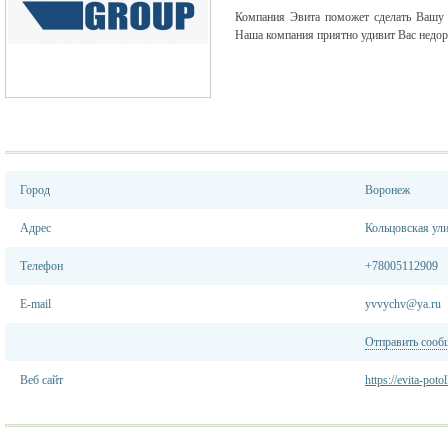
Компания Эвита поможет сделать Вашу 
Наша компания приятно удивит Вас недор
Город
Воронеж
Адрес
Кольцовская ули
Телефон
+78005112909
E-mail
yvvychv@ya.ru
Отправить сооб
Веб сайт
https://evita-pot