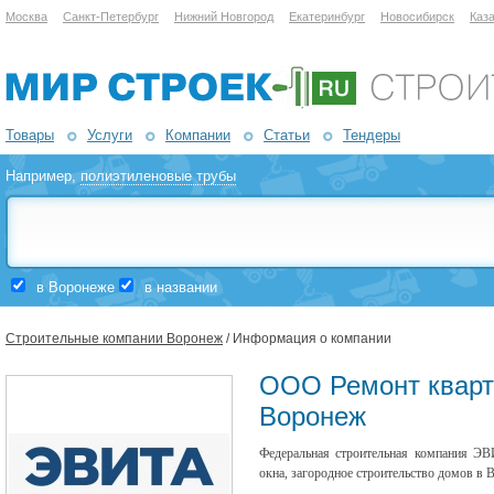
Москва
Санкт-Петербург
Нижний Новгород
Екатеринбург
Новосибирск
Каз
Товары
Услуги
Компании
Статьи
Тендеры
Например,
полиэтиленовые трубы
в Воронеже
в названии
Строительные компании Воронеж
/ Информация о компании
ООО Ремонт квар
Воронеж
Федеральная строительная компания Э
окна, загородное строительство домов в 