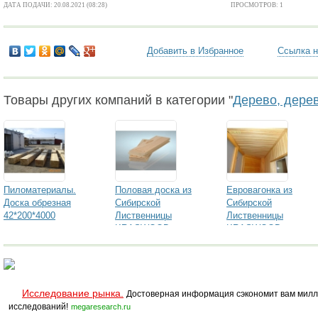
ДАТА ПОДАЧИ: 20.08.2021 (08:28)
ПРОСМОТРОВ: 1
Добавить в Избранное
Ссылка н
Товары других компаний в категории "
Дерево, дере
Пиломатериалы.
Половая доска из
Евровагонка из
Доска обрезная
Сибирской
Сибирской
42*200*4000
Лиственницы
Лиственницы
KRASWOOD
KRASWOOD
Исследование рынка.
Достоверная информация сэкономит вам милл
исследований!
megaresearch.ru