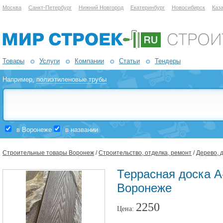
Москва
Санкт-Петербург
Нижний Новгород
Екатеринбург
Новосибирск
Каз
Товары
Услуги
Компании
Статьи
Тендеры
Например,
полиэтиленовые трубы
в Воронеже
в названии
Строительные товары Воронеж
/
Строительство, отделка, ремонт
/
Дерево, 
Террасная доска А
Воронеже
2250
Цена: