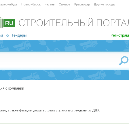
катеринбург
Новосибирск
Казань
Самара
Краснодар
Другие города
ьи
Тендеры
Регистрац
ия о компании
рево, а также фасадная доска, готовые ступени и ограждения из ДПК.