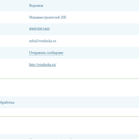
Воронеж
Машиностроителей 20Е
89003003460
info@vrndoska.ru
Отправить сообщение
http://vrndoska.ru/
обработка