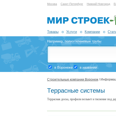
Москва
Санкт-Петербург
Нижний Новгород
Е
Товары
Услуги
Компании
Стат
Например,
полиэтиленовые трубы
в Воронеже
в названии
Строительные компании Воронеж
/ Информац
Террасные системы
Террасная доска, профили вельвет и тиснение под де