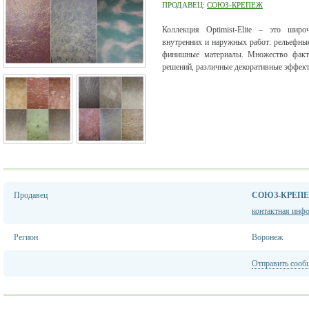
ПРОДАВЕЦ:
СОЮЗ-КРЕПЕЖ
Коллекция Optimist-Elite – это шир
внутренних и наружных работ: рельефные
финишные материалы. Множество факту
решений, различные декоративные эффект
Продавец
СОЮЗ-КРЕП
контактная инф
Регион
Воронеж
Отправить сооб