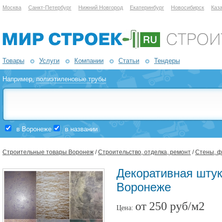
Москва
Санкт-Петербург
Нижний Новгород
Екатеринбург
Новосибирск
Каз
Товары
Услуги
Компании
Статьи
Тендеры
Например,
полиэтиленовые трубы
в Воронеже
в названии
Строительные товары Воронеж
/
Строительство, отделка, ремонт
/
Стены, ф
Декоративная штука
Воронеже
от 250 руб/м2
Цена: