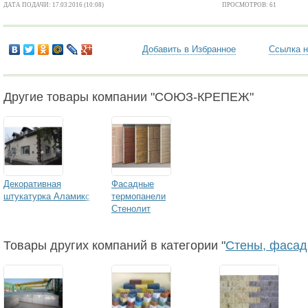
ДАТА ПОДАЧИ: 17.03.2016 (10:08)
ПРОСМОТРОВ: 61
Добавить в Избранное
Ссылка н
Другие товары компании "СОЮЗ-КРЕПЕЖ"
Декоративная
Фасадные
штукатурка Аламикс
термопанели
Стенолит
Товары других компаний в категории "
Стены, фасад