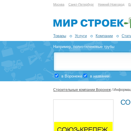
Москва
Санкт-Петербург
Нижний Новгород
Е
Товары
Услуги
Компании
Стат
Например,
полиэтиленовые трубы
в Воронеже
в названии
Строительные компании Воронеж
/ Информац
СО