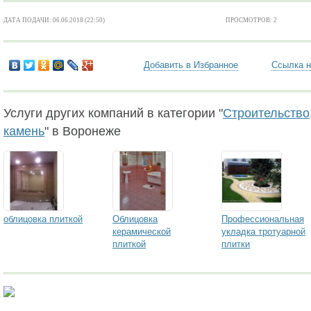
ДАТА ПОДАЧИ: 06.06.2018 (22:50)
ПРОСМОТРОВ: 2
Добавить в Избранное
Ссылка н
Услуги других компаний в категории "
Строительство,
камень
" в Воронеже
облицовка плиткой
Облицовка
Профессиональная
керамической
укладка тротуарной
плиткой
плитки