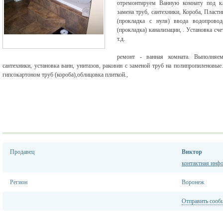
отремонтируем Ванную комнату под кл
замена труб, сантехники, Короба, Пласт
(прокладка с нуля) ввода водопровод
(прокладка) канализации, . Установка сч
т.д.
ремонт - ванная комната. Выполняе
сантехники, установка ванн, унитазов, раковин с заменой труб на полипропиленовы
гипсокартоном труб (короба),облицовка плиткой.,
Продавец
Виктор
контактная инф
Регион
Воронеж
Отправить сооб