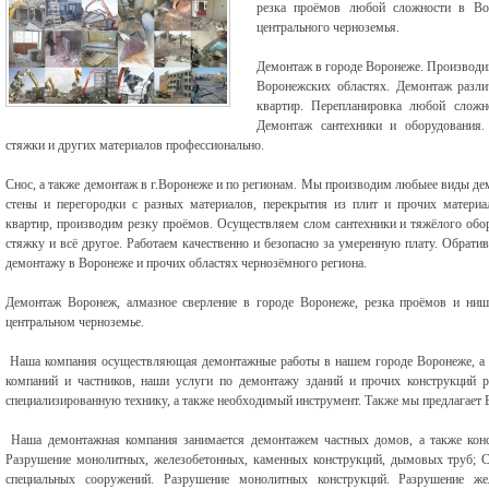
резка проёмов любой сложности в Вор
центрального черноземья.
Демонтаж в городе Воронеже. Производи
Воронежских областях. Демонтаж разли
квартир. Перепланировка любой сложн
Демонтаж сантехники и оборудования.
стяжки и других материалов профессионально.
Снос, а также демонтаж в г.Воронеже и по регионам. Мы производим любыее виды д
стены и перегородки с разных материалов, перекрытия из плит и прочих материа
квартир, производим резку проёмов. Осуществляем слом сантехники и тяжёлого обо
стяжку и всё другое. Работаем качественно и безопасно за умеренную плату. Обрати
демонтажу в Воронеже и прочих областях чернозёмного региона.
Демонтаж Воронеж, алмазное сверление в городе Воронеже, резка проёмов и ни
центральном черноземье.
Наша компания осуществляющая демонтажные работы в нашем городе Воронеже, а т
компаний и частников, наши услуги по демонтажу зданий и прочих конструкций
специализированную технику, а также необходимый инструмент. Также мы предлагает 
Наша демонтажная компания занимается демонтажем частных домов, а также конс
Разрушение монолитных, железобетонных, каменных конструкций, дымовых труб; С
специальных сооружений. Разрушение монолитных конструкций. Разрушение же