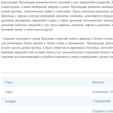
конструкций. Производим демонтаж ветхих строений и стен, перекрытий и покрытий. 
и перегородок, а также перекрытий, квартир и домов. Производим демонтаж инженер
резкой проёмов, сантехнических кабин и сантехники. Перед ремонтом (демонтаж шт
Демонтаж с наружи и внутри помещений, демонтаж электрики, демонтируем оборудо
демонтаж фундамента, кирпичной кладки, а также демонтаж металлических констр
демонтаж любыхых покрытий в том числе асфальта, демонтаж лифтов и демонтаж л
бетонной стяжки, а также многое другое.
Алмазное сверление в городе Воронеже отверстий любого диаметра в бетоне и монол
для вентиляции. Режем проёмы в любых стенах и перекрытиях. Производеим демон
можем сделать разные проёмы, а также отверстия в кирпичных и бетонных, железоб
компания предлагает вам полный спектр услуг алмазной резки и сверления бетона и
сверление для коммуникаций и устройство проемов в стенах и перекрытиях, делаем ус
Город
Воронеж
Адрес
Пушкинская, 10
Телефон
+79204395368
Отправить сооб