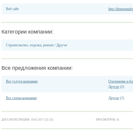
Веб сайт
http://demontazh
Категории компании:
Строительство, отделка, ремонт
/
Другое
Все предложения компании:
Все услуги компании
:
Озеленение и бл
Другое
(2)
Все статьи компании
:
Другое
(2)
ДАТА РЕГИСТРАЦИИ: 19.02.2017 (22:23)
ПРОСМОТРОВ: 35