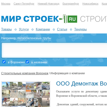
Москва
Санкт-Петербург
Нижний Новгород
Екатеринбург
Новосибирск
Каз
Товары
Услуги
Компании
Статьи
Тендеры
Например,
полиэтиленовые трубы
в Воронеже
в названии
Строительные компании Воронеж
/ Информация о компании
ООО Демонтаж Во
Оказываем услуги по демонтажу зданий
Воронеже и Воронежской области, а также
Демонтаж зданий, сооружений, ветхих кон