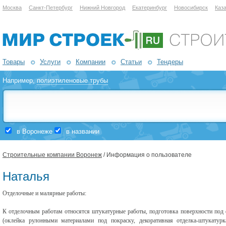
Москва
Санкт-Петербург
Нижний Новгород
Екатеринбург
Новосибирск
Каз
Товары
Услуги
Компании
Статьи
Тендеры
Например,
полиэтиленовые трубы
в Воронеже
в названии
Строительные компании Воронеж
/ Информация о пользователе
Наталья
Отделочные и малярные работы:
К отделочным работам относятся штукатурные работы, подготовка поверхности под
(оклейка рулонными материалами под покраску, декоративная отделка-штукатурк