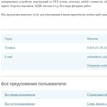
материалами) устройство конструкций из ГКЛ (стены, потолок) любой сложности, об
паркет. Отделка пластиком, МДФ, вагонка и т.д. Все виды фасадных работ.
Мы предлагаем комплекс услуг для воплощения в жизнь практически любых идей зака
Город
Воронеж
Телефон
8-920-211-50-42
E-mail
reshetnikova_an
Отправить сооб
Все предложения пользователя:
Все товары пользователя
:
Строительное о
Все услуги пользователя
:
Стены, фасады,