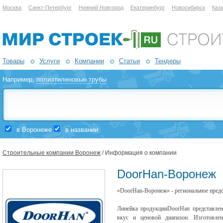
Москва
Санкт-Петербург
Нижний Новгород
Екатеринбург
Новосибирск
Каз
Товары
Услуги
Компании
Статьи
Тендеры
Например,
полиэтиленовые трубы
в Воронеже
в названии
Строительные компании Воронеж
/ Информация о компании
DoorHan-Воронеж
«DoorHan-Воронеж» - региональное пред
Линейка продукцииDoorHan представлен
вкус и ценовой диапазон. Изготовле