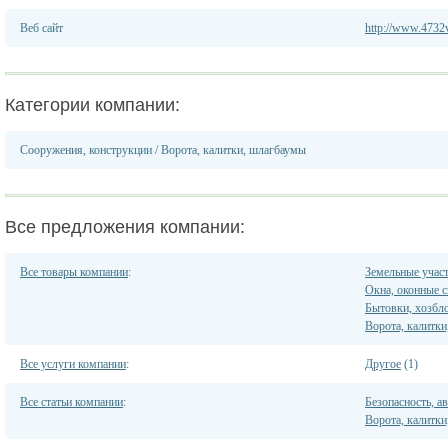
Веб сайт
http://www.4732v
Категории компании:
Сооружения, конструкции
/
Ворота, калитки, шлагбаумы
Все предложения компании:
Все товары компании
:
Земельные учас
Окна, оконные 
Бытовки, хозбло
Ворота, калитк
Все услуги компании
:
Другое
(1)
Все статьи компании
:
Безопасность, а
Ворота, калитк