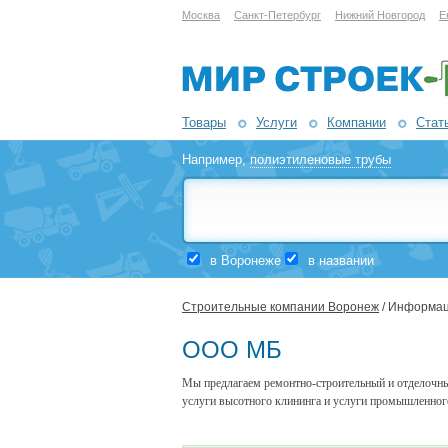
Москва
Санкт-Петербург
Нижний Новгород
Е
Товары
Услуги
Компании
Стат
Например,
полиэтиленовые трубы
в Воронеже
в названии
Строительные компании Воронеж
/ Информац
ООО МБ
Мы предлагаем ремонтно-строительный и отделочны
услуги высотного клининга и услуги промышленног