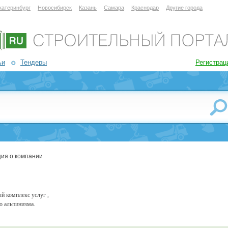
катеринбург
Новосибирск
Казань
Самара
Краснодар
Другие города
ьи
Тендеры
Регистрац
ия о компании
й комплекс услуг ,
о альпинизма.