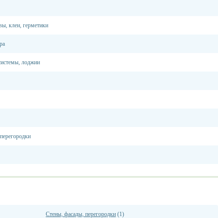
вы, клеи, герметики
ра
системы, лоджии
 перегородки
Стены, фасады, перегородки
(1)