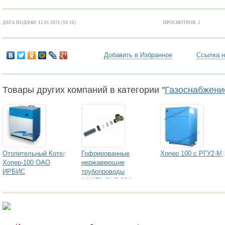
ДАТА ПОДАЧИ: 12.01.2021 (19:16)
ПРОСМОТРОВ: 2
Добавить в Избранное
Ссылка н
Товары других компаний в категории "
Газоснабжени
Отопительный Котел
Гофрированные
Хопер 100 с РГУ2-М
Хопер-100 ОАО
нержавеющие
ИРБИС
трубопроводы
LAVITA SUS 304