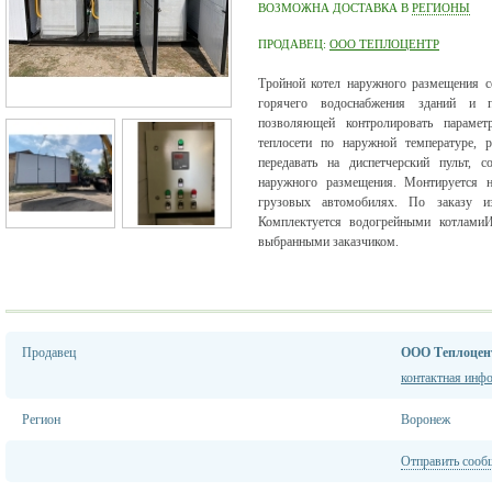
ВОЗМОЖНА ДОСТАВКА В
РЕГИОНЫ
ПРОДАВЕЦ:
ООО ТЕПЛОЦЕНТР
Тройной котел наружного размещения с
горячего водоснабжения зданий и п
позволяющей контролировать параметр
теплосети по наружной температуре, р
передавать на диспетчерский пульт, 
наружного размещения. Монтируется н
грузовых автомобилях. По заказу и
Комплектуется водогрейными котлам
выбранными заказчиком.
Продавец
ООО Теплоцен
контактная инф
Регион
Воронеж
Отправить сооб