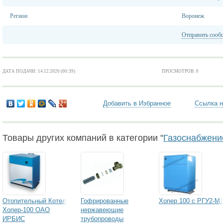
Регион
Воронеж
Отправить сооб
ДАТА ПОДАЧИ: 14.12.2020 (00:39)
ПРОСМОТРОВ: 0
Добавить в Избранное
Ссылка н
Товары других компаний в категории "
Газоснабжени
Отопительный Котел
Гофрированные
Хопер 100 с РГУ2-М
Хопер-100 ОАО
нержавеющие
ИРБИС
трубопроводы