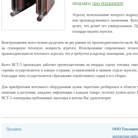
ПРОДАВЕЦ:
ООО ТЕПЛОЦЕНТР
Агрегат, использование которого подраз
или производственного назначения. Кот
целях, что делает его универсальным. П
площади нагрева агрегата.
Конструкционно котел можно разделить на две равные по производительности части. К
на суммарную тепловую мощность агрегата. Использование современных техноло
производительности теплового агрегата, что и требуется владельцу помещения, для ото
Котел ВСТ-5 производит, работает преимущественно на твердых сортах топлива, так
горения осуществляется в камере сгорания, установленной в нижнем отделе агрегата.
благодаря чему осуществляется сбрасывание отработанного сырья и его уборка.
Для приобретения котельного оборудования нужно тщательно разбираться в области 
понятная и доступная, каждому информации о каждом товаре, поэтому купить котел В
ВСТ-5 соизмерима требованиям заказчика и вполне Вас удовлетворит.
Продавец
ООО Теплоцен
контактная инф