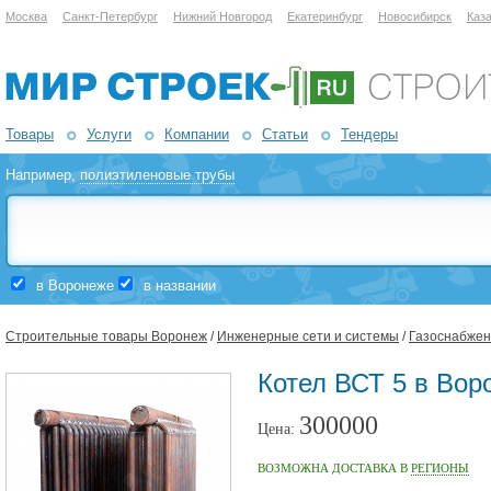
Москва
Санкт-Петербург
Нижний Новгород
Екатеринбург
Новосибирск
Каз
Товары
Услуги
Компании
Статьи
Тендеры
Например,
полиэтиленовые трубы
в Воронеже
в названии
Строительные товары Воронеж
/
Инженерные сети и системы
/
Газоснабжен
Котел ВСТ 5 в Вор
300000
Цена:
ВОЗМОЖНА ДОСТАВКА В
РЕГИОНЫ