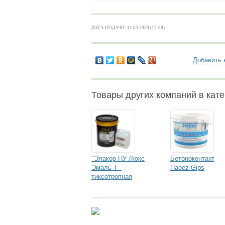
ДАТА ПОДАЧИ: 11.03.2020 (12:58)
Добавить 
Товары других компаний в кате
"Элакор-ПУ Люкс
Бетоноконтакт
Эмаль-Т -
Habez-Gips
тиксотропная
полиакрилат-
уретанов