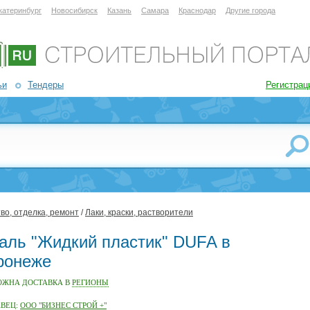
катеринбург
Новосибирск
Казань
Самара
Краснодар
Другие города
ьи
Тендеры
Регистрац
во, отделка, ремонт
/
Лаки, краски, растворители
аль "Жидкий пластик" DUFA в
ронеже
ОЖНА ДОСТАВКА В
РЕГИОНЫ
АВЕЦ:
ООО "БИЗНЕС СТРОЙ +"