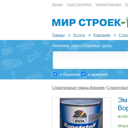
Москва
Санкт-Петербург
Нижний Новгород
Е
Товары
Услуги
Компании
Стат
Например,
полиэтиленовые трубы
в Воронеже
в названии
Строительные товары Воронеж
/
Строительст
Эм
Во
ВОЗМ
ПРОД