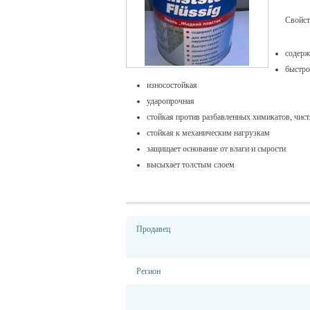
Свойст
содерж
быстро
износостойкая
ударопрочная
стойкая против разбавленных химикатов, чис
стойкая к механическим нагрузкам
защищает основание от влаги и сырости
высыхает толстым слоем
Продавец
Регион