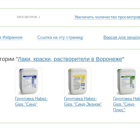
Увеличить количество просмотро
ПРОСМОТРОВ: 1
в Избранное
Ссылка на эту страницу
Версия для печати
гории "
Лаки, краски, растворители в Воронеже
"
Грунтовка Habez-
Грунтовка Habez-
Грунтовка Hab
Gips "Синд"
Gips "Синд-Эконом"
Gips "Синд-
Плюс"