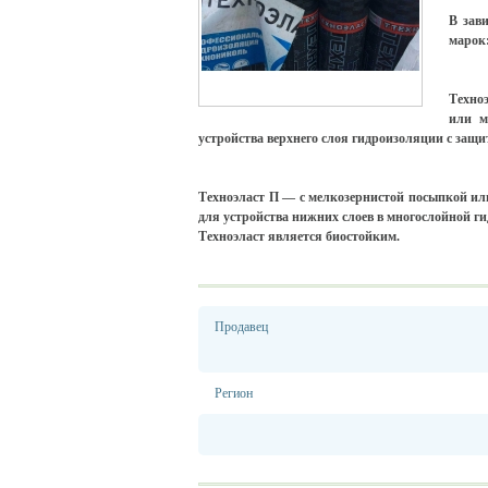
В зав
марок
Техно
или м
устройства верхнего слоя гидроизоляции с защи
Техноэласт П — с мелкозернистой посыпкой или
для устройства нижних слоев в многослойной г
Техноэласт является биостойким.
Продавец
Регион