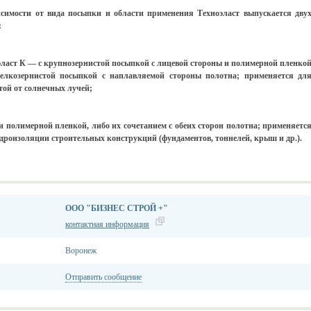
исимости от вида посыпки и области применения Техноэласт выпускается дву
:
эласт К — с крупнозернистой посыпкой с лицевой стороны и полимерной пленко
елкозернистой посыпкой с наплавляемой стороны полотна; применяется дл
той от солнечных лучей;
 полимерной пленкой, либо их сочетанием с обеих сторон полотна; применяетс
идроизоляции строительных конструкций (фундаментов, тоннелей, крыш и др.).
ООО "БИЗНЕС СТРОЙ +"
контактная информация
Воронеж
Отправить сообщение