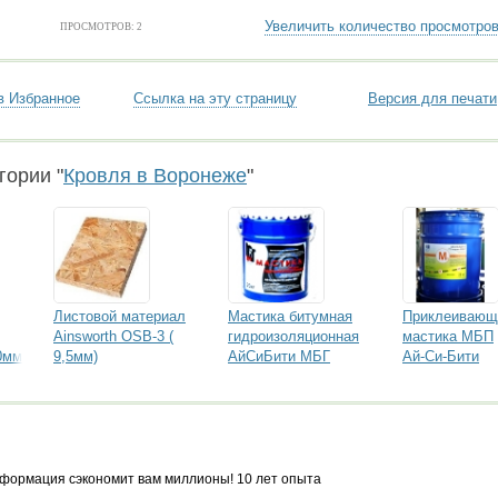
Увеличить количество просмотро
ПРОСМОТРОВ: 2
в Избранное
Ссылка на эту страницу
Версия для печати
гории "
Кровля в Воронеже
"
Листовой материал
Мастика битумная
Приклеивающ
Ainsworth OSB-3 (
гидроизоляционная
мастика МБП
0мм
9,5мм)
АйСиБити МБГ
Ай-Си-Бити
формация сэкономит вам миллионы! 10 лет опыта