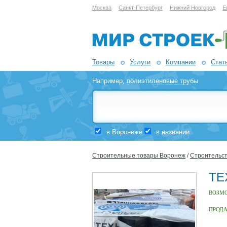
Москва
Санкт-Петербург
Нижний Новгород
Е
Товары
Услуги
Компании
Стат
Например,
полиэтиленовые трубы
в Воронеже
в названии
Строительные товары Воронеж
/
Строительст
ТЕ
ВОЗМ
ПРОД