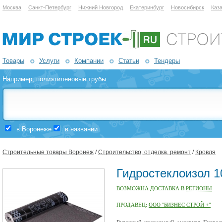
Москва
Санкт-Петербург
Нижний Новгород
Екатеринбург
Новосибирск
Каз
Товары
Услуги
Компании
Статьи
Тендеры
Например,
полиэтиленовые трубы
в Воронеже
в названии
Строительные товары Воронеж
/
Строительство, отделка, ремонт
/
Кровля
Гидростеклоизол 
ВОЗМОЖНА ДОСТАВКА В
РЕГИОНЫ
ПРОДАВЕЦ:
ООО "БИЗНЕС СТРОЙ +"