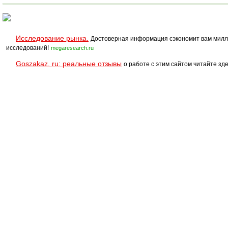
структурированная
структурированная
сосна
сосна
Исследование рынка.
Достоверная информация сэкономит вам милл
исследований!
megaresearch.ru
Goszakaz. ru: реальные отзывы
о работе с этим сайтом читайте зде