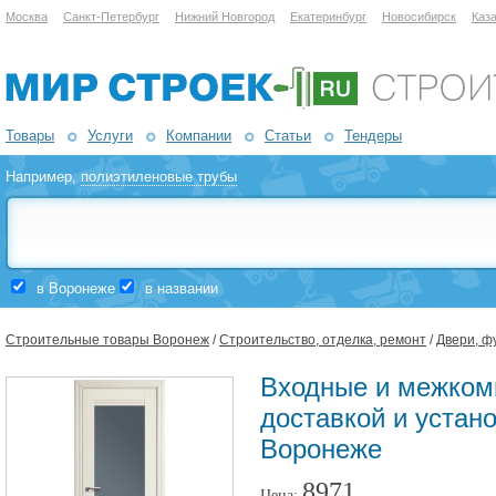
Москва
Санкт-Петербург
Нижний Новгород
Екатеринбург
Новосибирск
Каз
Товары
Услуги
Компании
Статьи
Тендеры
Например,
полиэтиленовые трубы
в Воронеже
в названии
Строительные товары Воронеж
/
Строительство, отделка, ремонт
/
Двери, ф
Входные и межком
доставкой и устан
Воронеже
8971
Цена: