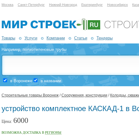
Москва
Санкт-Петербург
Нижний Новгород
Екатеринбург
Новосибирск
Каз
Товары
Услуги
Компании
Статьи
Тендеры
Например,
полиэтиленовые трубы
в Воронеже
в названии
Строительные товары Воронеж
/
Сооружения, конструкции
/
Колодцы, скваж
устройство комплектное КАСКАД-1 в В
6000
Цена:
ВОЗМОЖНА ДОСТАВКА В
РЕГИОНЫ