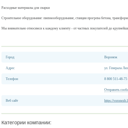
Расходные материалы для сварки
Строительное оборудование: пневмооборудование, станции прогрева бетона, трансформ
Мы внимательно относимся к каждому клиенту - от частных покупателей до крупнейш
Город
Воронеж
Адрес
ул. Генерала Ли
Телефон
8 800 511-48-75
Отправить сооб
Веб сайт
https://voronezh.l
Категории компании: