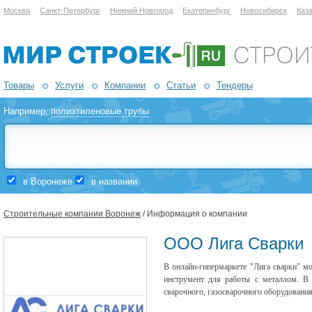
Москва
Санкт-Петербург
Нижний Новгород
Екатеринбург
Новосибирск
Каз
Товары
Услуги
Компании
Статьи
Тендеры
Например,
полиэтиленовые трубы
в Воронеже
в названии
Строительные компании Воронеж
/ Информация о компании
ООО Лига Сварки
В онлайн-гипермаркете "Лига сварки" м
инструмент для работы с металлом. В 
сварочного, газосварочного оборудовани