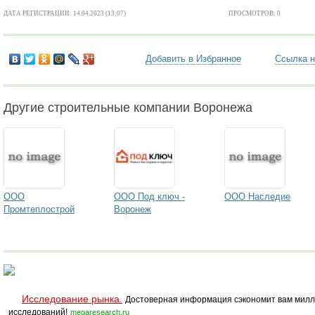
ДАТА РЕГИСТРАЦИИ: 14.04.2023 (13:07)
ПРОСМОТРОВ: 0
Добавить в Избранное
Ссылка н
Другие строительные компании Воронежа
ООО
ООО Под ключ -
ООО Наследие
Промтеплострой
Воронеж
Исследование рынка.
Достоверная информация сэкономит вам милл
исследований!
megaresearch.ru