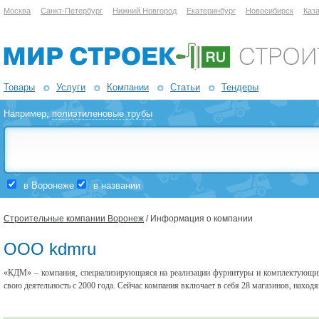
Москва
Санкт-Петербург
Нижний Новгород
Екатеринбург
Новосибирск
Каз
Товары
Услуги
Компании
Статьи
Тендеры
Например,
полиэтиленовые трубы
в Воронеже
в названии
Строительные компании Воронеж
/ Информация о компании
ООО kdmru
«КДМ» – компания, специализирующаяся на реализации фурнитуры и комплектующих
свою деятельность с 2000 года. Сейчас компания включает в себя 28 магазинов, наход