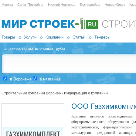
Москва
Санкт-Петербург
Нижний Новгород
Екатеринбург
Новосибирск
Каз
Товары
Услуги
Компании
Статьи
Тендеры
Например,
полиэтиленовые трубы
в Воронеже
в названии
Строительные компании Воронеж
/ Информация о компании
ООО Газхимкомпл
Компания является производителем
общепромышленного оборудования для
нефтехимической, фармацевтическо
металлургии, предприятий жилищно-