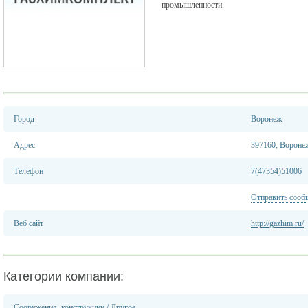
промышленности.
Город
Воронеж
Адрес
397160, Воронеж
Телефон
7(47354)51006
Отправить сооб
Веб сайт
http://gazhim.ru/
Категории компании:
Сооружения, конструкции
/
Другое