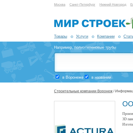
Москва
Санкт-Петербург
Нижний Новгород
Е
Товары
Услуги
Компании
Стат
Например,
полиэтиленовые трубы
в Воронеже
в названии
Строительные компании Воронеж
/ Информац
ОО
Произв
3D пан
Изгота