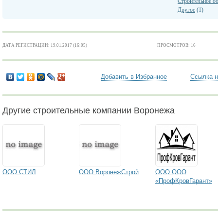
Строительное о
Другое
(1)
ДАТА РЕГИСТРАЦИИ: 19.01.2017 (16:05)
ПРОСМОТРОВ: 16
Добавить в Избранное
Ссылка н
Другие строительные компании Воронежа
ООО СТИЛ
ООО ВоронежСтрой
ООО ООО
«ПрофКровГарант»