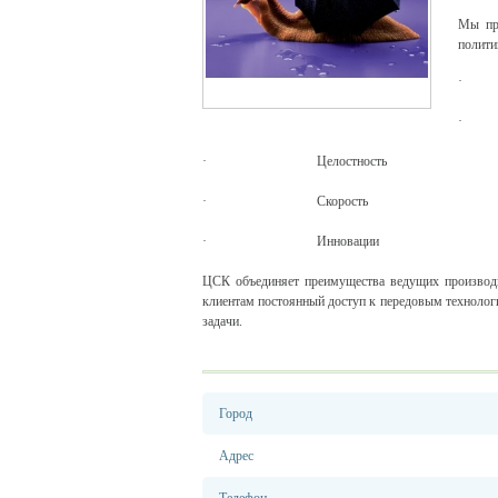
Мы пре
полити
·
Целостность
·
Скорость
·
Инновации
ЦСК объединяет преимущества ведущих производит
клиентам постоянный доступ к передовым техноло
задачи.
Город
Адрес