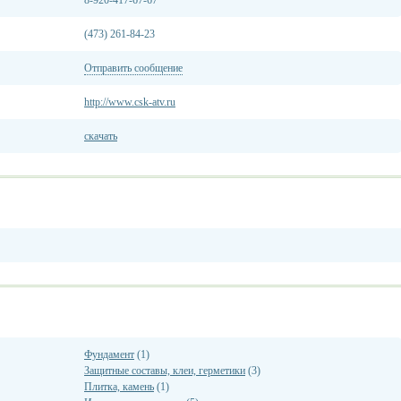
8-920-417-67-67
(473) 261-84-23
Отправить сообщение
http://www.csk-atv.ru
скачать
Фундамент
(1)
Защитные составы, клеи, герметики
(3)
Плитка, камень
(1)