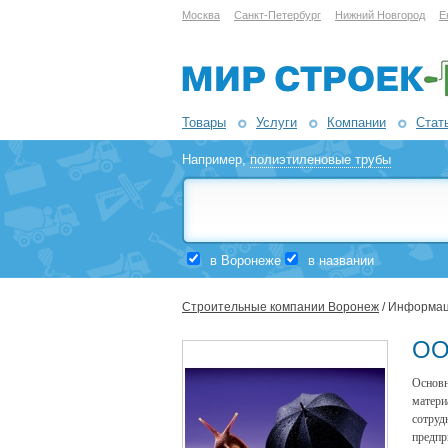
Москва
Санкт-Петербург
Нижний Новгород
Е
Товары
Услуги
Компании
Стат
Например,
полиэтиленовые трубы
в Воронеже
в названии
Строительные компании Воронеж
/ Информац
ОО
Основ
матери
сотру
предпр