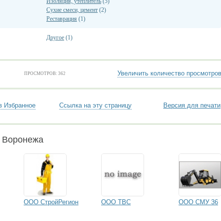
Изоляция, утеплитель
(5)
Сухие смеси, цемент
(2)
Реставрация
(1)
Другое
(1)
Увеличить количество просмотро
ПРОСМОТРОВ: 362
в Избранное
Ссылка на эту страницу
Версия для печати
и Воронежа
ООО СтройРегион
ООО ТВС
ООО СМУ 36